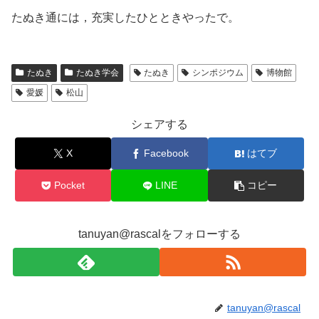
たぬき通には，充実したひとときやったで。
たぬき
たぬき学会
たぬき
シンポジウム
博物館
愛媛
松山
シェアする
X
Facebook
はてブ
Pocket
LINE
コピー
tanuyan@rascalをフォローする
tanuyan@rascal