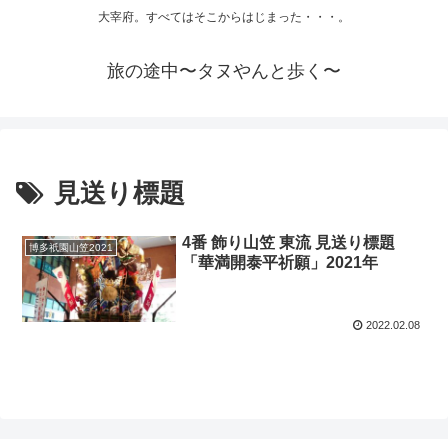
大宰府。すべてはそこからはじまった・・・。
旅の途中〜タヌやんと歩く〜
見送り標題
4番 飾り山笠 東流 見送り標題
博多祇園山笠2021
「華満開泰平祈願」2021年
2022.02.08